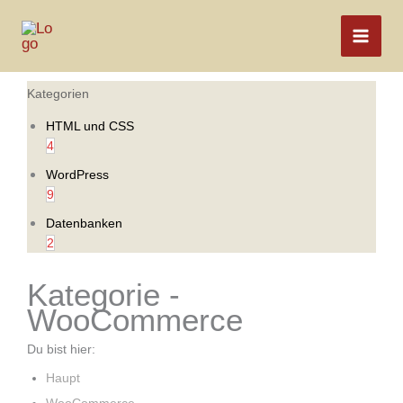
Zum
Inhalt
springen
Kategorien
HTML und CSS
4
WordPress
9
Datenbanken
2
Kategorie -
WooCommerce
Du bist hier:
Haupt