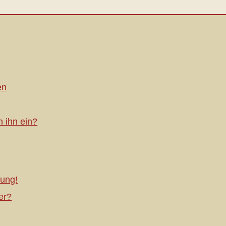
en
h ihn ein?
ung!
er?