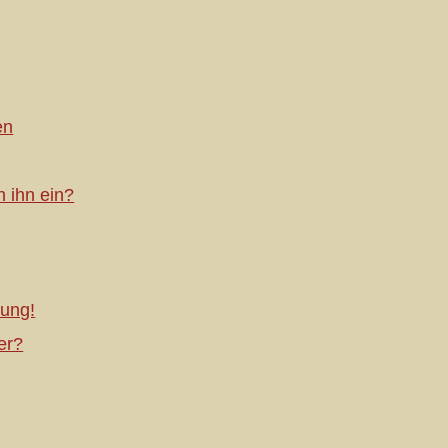
en
h ihn ein?
ung!
er?