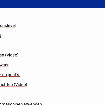
onslevel
g
en (Video)
owser
 so geht’s!
richten (Video)
uchmaschine verwenden