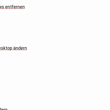
ws entfernen
esktop ändern
dern