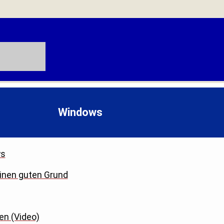
Windows
ws
einen guten Grund
en (Video)