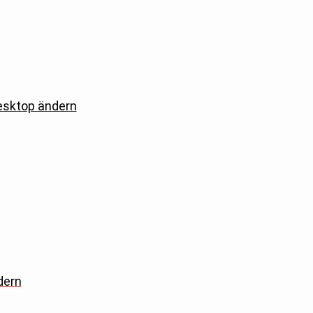
esktop ändern
dern