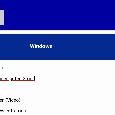
Windows
ws
einen guten Grund
en (Video)
ws entfernen