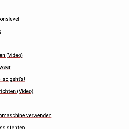
onslevel
g
en (Video)
owser
 so geht’s!
richten (Video)
uchmaschine verwenden
Assistenten