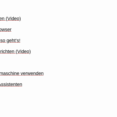
en (Video)
rowser
so geht’s!
richten (Video)
chmaschine verwenden
Assistenten