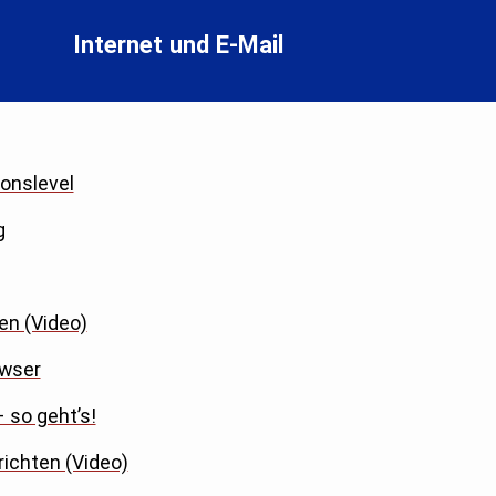
Internet und E-Mail
onslevel
g
en (Video)
owser
 so geht’s!
richten (Video)