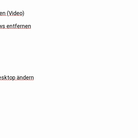
en (Video)
ws entfernen
esktop ändern