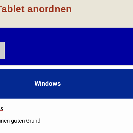
ablet anordnen
Windows
ws
einen guten Grund