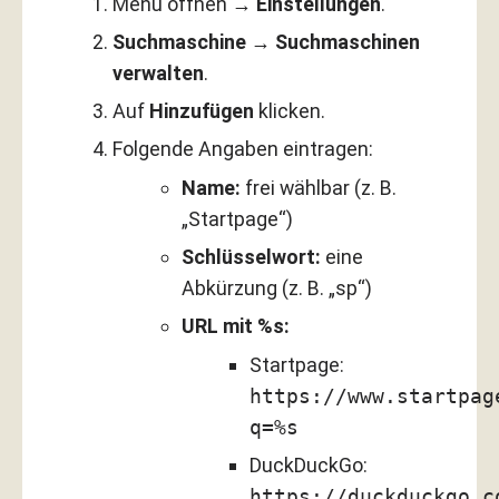
Menü öffnen →
Einstellungen
.
Suchmaschine
→
Suchmaschinen
verwalten
.
Auf
Hinzufügen
klicken.
Folgende Angaben eintragen:
Name:
frei wählbar (z. B.
„Startpage“)
Schlüsselwort:
eine
Abkürzung (z. B. „sp“)
URL mit %s:
Startpage:
https://www.startpag
q=%s
DuckDuckGo:
https://duckduckgo.c