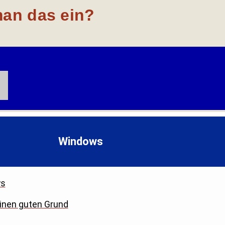
man das ein?
Windows
ws
einen guten Grund