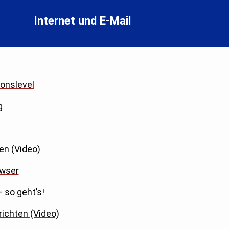
Internet und E-Mail
onslevel
g
en (Video)
owser
 so geht’s!
richten (Video)