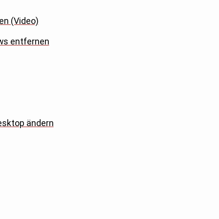
en (Video)
ws entfernen
esktop ändern