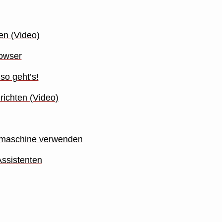
en (Video)
rowser
so geht’s!
richten (Video)
chmaschine verwenden
Assistenten