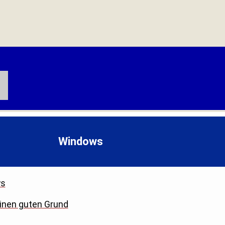
Windows
ws
einen guten Grund