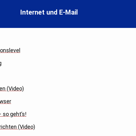
Internet und E-Mail
onslevel
g
en (Video)
owser
 so geht’s!
richten (Video)