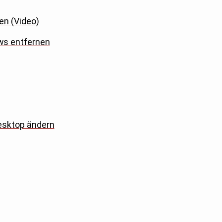
en (Video)
ws entfernen
esktop ändern