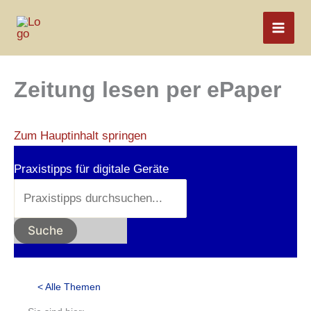
Zum
Inhalt
springen
Zeitung lesen per ePaper
Zum Hauptinhalt springen
Praxistipps für digitale Geräte
Suche
< Alle Themen