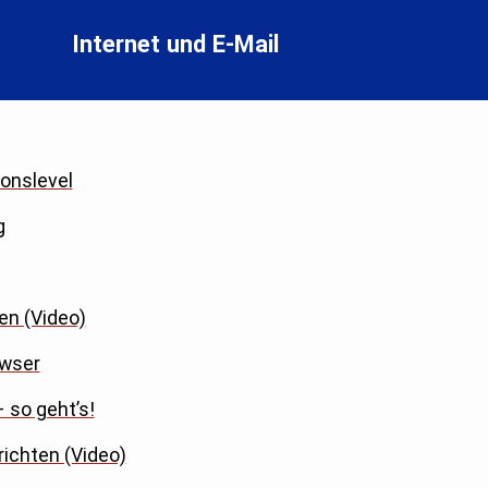
Internet und E-Mail
onslevel
g
en (Video)
owser
 so geht’s!
richten (Video)