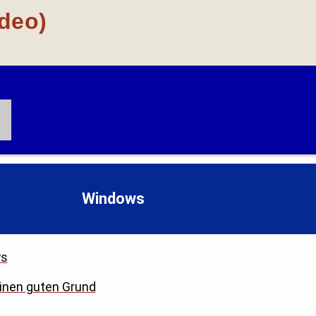
ideo)
Windows
ws
einen guten Grund