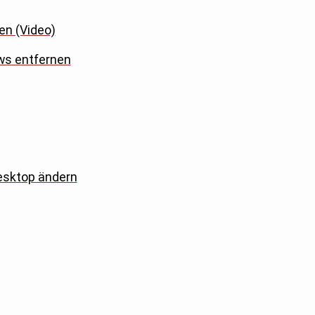
en (Video)
ws entfernen
esktop ändern