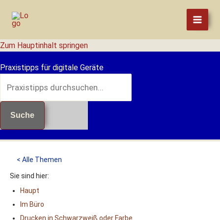
Zum
Inhalt
springen
Zum Hauptinhalt springen
Praxistipps für digitale Geräte
Suche
< Alle Themen
Sie sind hier:
Haupt
Im Büro
Drucken in Schwarzweiß oder Farbe